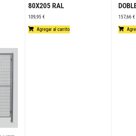
80X205 RAL
DOBL
109,95
€
157,66
€
Agregar al carrito
Agre