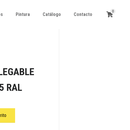
0
os
Pintura
Catálogo
Contacto
os
Pintura
Catálogo
Contacto
LEGABLE
5 RAL
rito