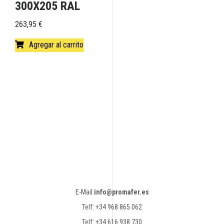
300X205 RAL
263,95
€
Agregar al carrito
E-Mail:
info@promafer.es
Telf: +34 968 865 062
Telf: +34 616 938 730