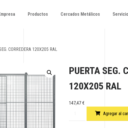
Empresa
Productos
Cercados Metálicos
Servici
Empresa
Productos
Cercados Metálicos
Servici
SEG. CORREDERA 120X205 RAL
PUERTA SEG. 
120X205 RAL
147,47
€
Agregar al car