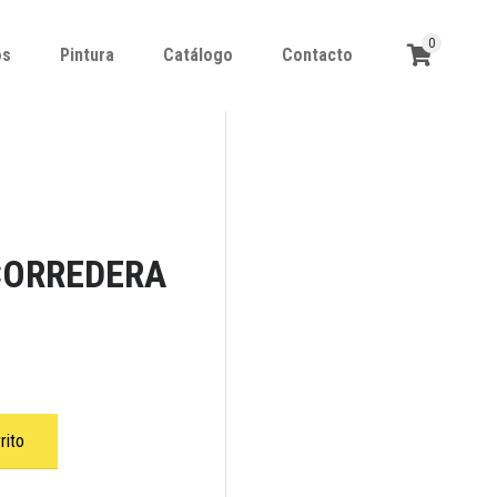
0
os
Pintura
Catálogo
Contacto
os
Pintura
Catálogo
Contacto
CORREDERA
rito