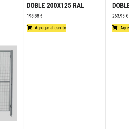
DOBLE 200X125 RAL
DOBL
198,88
€
263,95
€
Agregar al carrito
Agre