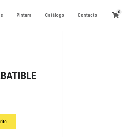
0
os
Pintura
Catálogo
Contacto
os
Pintura
Catálogo
Contacto
ABATIBLE
rito