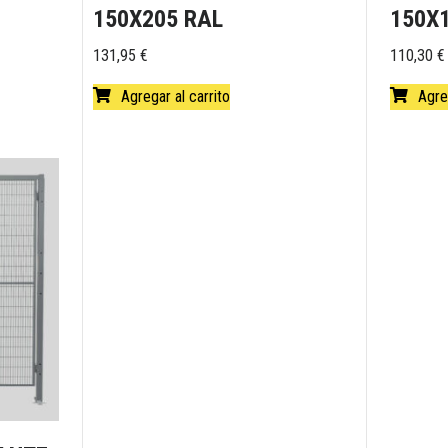
150X205 RAL
150X
131,95
€
110,30
€
Agregar al carrito
Agre