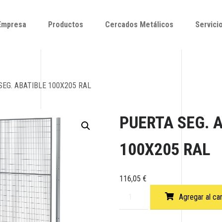
Empresa
Productos
Cercados Metálicos
Servici
Empresa
Productos
Cercados Metálicos
Servici
SEG. ABATIBLE 100X205 RAL
PUERTA SEG. 
100X205 RAL
116,05
€
Agregar al car